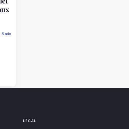
let
aux
5 min
LÉGAL