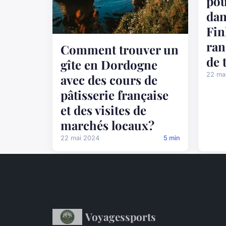
pou
dan
Fin
ran
Comment trouver un
de 
gîte en Dordogne
22 ma
avec des cours de
pâtisserie française
et des visites de
marchés locaux?
22 mai 2024
5 min
Voyagessports