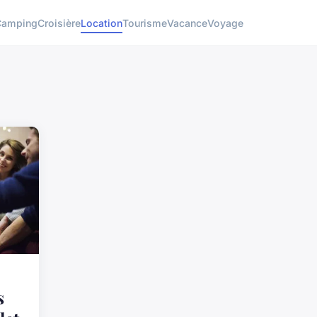
Camping
Croisière
Location
Tourisme
Vacance
Voyage
s