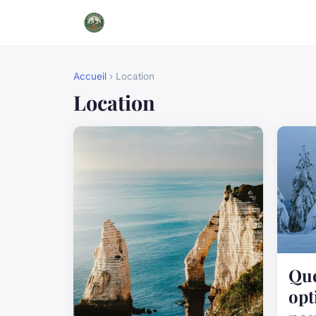
Accueil
› Location
Location
Que
opt