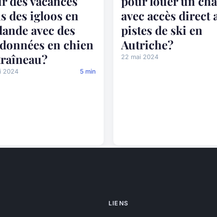
r des vacances
pour louer un cha
s des igloos en
avec accès direct 
lande avec des
pistes de ski en
données en chien
Autriche?
traîneau?
22 mai 2024
i 2024
5 min
LIENS